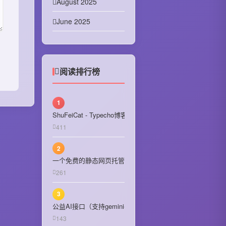
August 2025
June 2025
April 2025
February 2025
阅读排行榜
January 2025
December 2024
1
ShuFeiCat - Typecho博客主题
November 2024
411
October 2024
2
September 2024
一个免费的静态网页托管站（全新回归）
261
August 2024
3
July 2024
公益AI接口（支持gemini-2.5-pro，gpt-5，grok-4-latest等）
June 2024
143