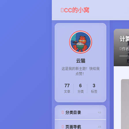
CC的小窝
计
作者
云猫
这是我的新主题！快给我
点赞！
77
6
3
文章
分类
标签
分类目录
页面导航
源码