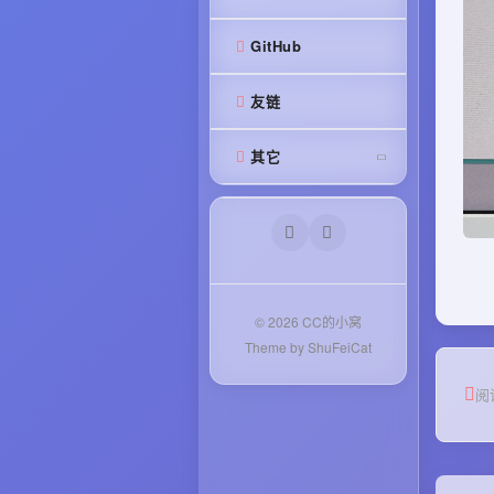
GitHub
个人项目
首页
闲聊
友链
关于
学习笔记
其它
测试
广而告之
登录
测试
文章 RSS
© 2026 CC的小窝
Theme by ShuFeiCat
评论 RSS
阅
Typecho