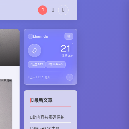
搜
索
关
键
字
Monrovia
晴
21
°
体感 23°
湿度 95%
南 8.4km/h
上午11:15 更新
最新文章
此内容被密码保护
ShuFeiCat主题